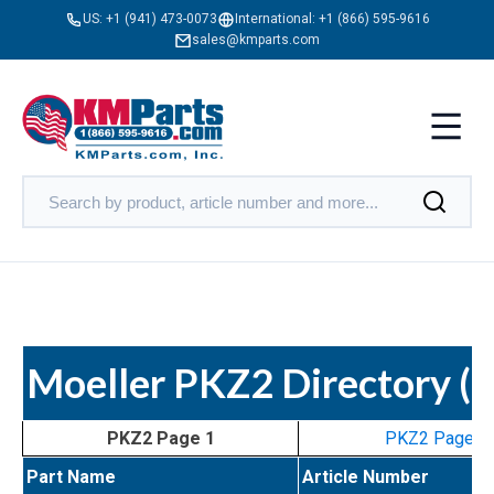
US:
+1 (941) 473-0073
International:
+1 (866) 595-9616
sales@kmparts.com
Moeller PKZ2 Directory (p
PKZ2 Page 1
PKZ2 Page 2
Part Name
Article Number