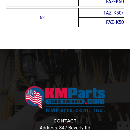
FAZ-K50
FAZ-K50/1
63
FAZ-K50
CONTACT
Address:
847 Beverly Rd