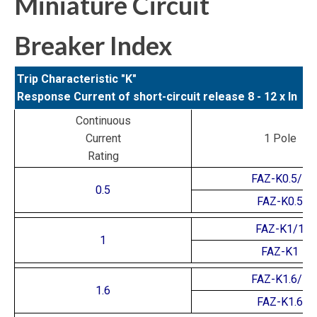
Miniature Circuit
Breaker Index
Trip Characteristic "K"
Response Current of short-circuit release 8 - 12 x In
Continuous
Current
1 Pole
Rating
FAZ-K0.5/1
0.5
FAZ-K0.5
FAZ-K1/1
1
FAZ-K1
FAZ-K1.6/1
1.6
FAZ-K1.6