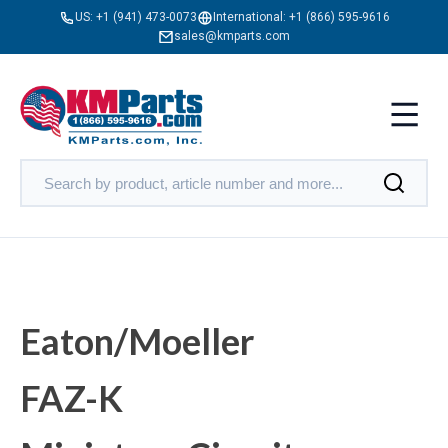
US:
+1 (941) 473-0073
International:
+1 (866) 595-9616
sales@kmparts.com
Eaton/Moeller
FAZ-K