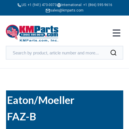
US:
+1 (941) 473-0073
International:
+1 (866) 595-9616
sales@kmparts.com
Eaton/Moeller
FAZ-B